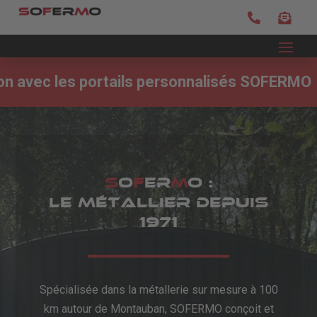


portails personnalisés
SOFERMO
À
Pau
, 
S
O
F
ER
M
O :
Le métallier depuis
1971
Spécialisée dans la métallerie sur mesure à 100
km autour de Montauban, SOFERMO conçoit et