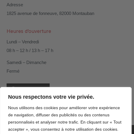
Adresse
1825 avenue de fonneuve, 82000 Montauban
Heures d’ouverture
Lundi – Vendredi
08 h – 12 h / 13 h – 17 h
Samedi – Dimanche
Fermé

Facebook
Nous respectons votre vie privée.

Instagram
Nous utilisons des cookies pour améliorer votre expérience
de navigation, diffuser des publicités ou des contenus
personnalisés et analyser notre trafic. En cliquant sur « Tout
accepter », vous consentez à notre utilisation des cookies.
© Copyright 2024 – Tous droits