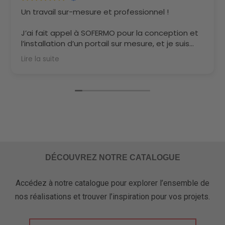
Lors de la préparation de mon projet de portail,
j'ai trouvé cette entreprise qui m'a rapidement
inspiré confiance. Très bon accueil et
renseignements claires sur les possibilités
proposées.
Lire la suite
Le portail a été fabriqué sur mesure avec des
options décos originales. Le résultat est
superbe et l'installation a été réalisée avec
sérieux et professionnalisme.
Les tarifs sont correct pour la prestation fournie.
Je recommande Sofermo qui est un gage de
qualité et de fiabilité!
DÉCOUVREZ NOTRE CATALOGUE
Accédez à notre catalogue pour explorer l’ensemble de
nos réalisations et trouver l’inspiration pour vos projets.