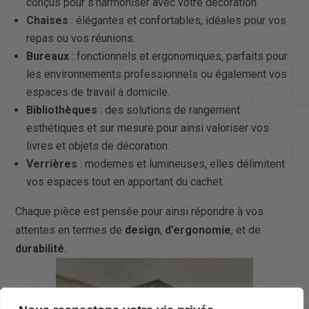
conçus pour s’harmoniser avec votre décoration.
Chaises
: élégantes et confortables, idéales pour vos
repas ou vos réunions.
Bureaux
: fonctionnels et ergonomiques, parfaits pour
les environnements professionnels ou également vos
espaces de travail à domicile.
Bibliothèques
: des solutions de rangement
esthétiques et sur mesure pour ainsi valoriser vos
livres et objets de décoration.
Verrières
: modernes et lumineuses, elles délimitent
vos espaces tout en apportant du cachet.
Chaque pièce est pensée pour ainsi répondre à vos
attentes en termes de
design
,
d’ergonomie
, et de
durabilité
.