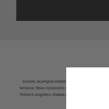
Ensuite, la pergola métallique sur mesure est la s
terrasse. Nous concevons des pergolas solides et du
finitions soignées, chaque pergola peut ainsi être p