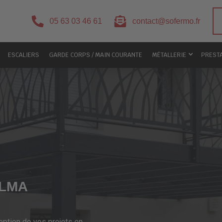


05 63 03 46 61
contact@sofermo.fr
ESCALIERS
GARDE CORPS / MAIN COURANTE
MÉTALLERIE
PREST
ALMA
eption de vos projets en