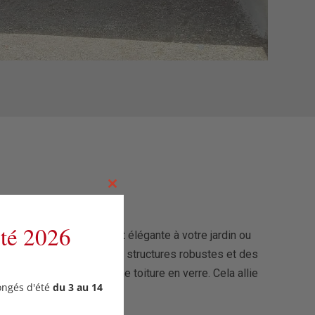
Close
this
module
été 2026
te une touche moderne et élégante à votre jardin ou
vos préférences. Avec des structures robustes et des
ables mais également une toiture en verre. Cela allie
ongés d'été
du 3 au 14