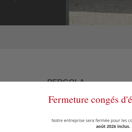
PERGOLA
Fermeture congés d'
olution parfaite pour aménager vos espaces extérieurs. Elle appor
rables. Elles sont fabriquées en acier ou en aluminium, selon 
ersonnalisée. Vous pouvez y ajouter des stores, des lames orient
Notre entreprise sera fermée pour les c
confort et esthétique.
août 2026 inclus.