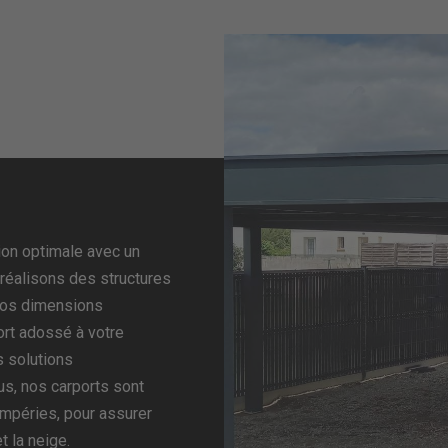
tion optimale avec un
 réalisons des structures
 vos dimensions
ort adossé à votre
 solutions
lus, nos carports sont
empéries, pour assurer
t la neige.