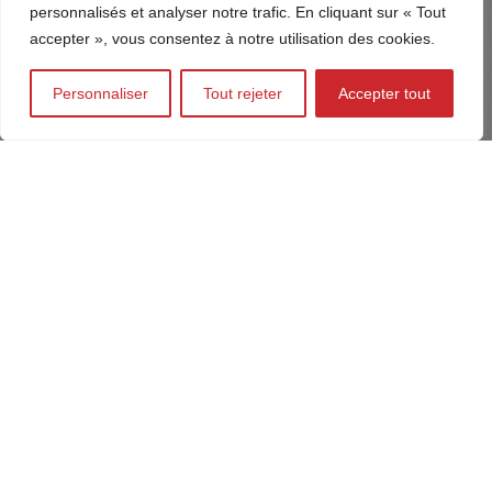
personnalisés et analyser notre trafic. En cliquant sur « Tout
accepter », vous consentez à notre utilisation des cookies.
Personnaliser
Tout rejeter
Accepter tout
LES ÉTAPES DE LA RÉALISATION DE MEUBLE
D’INTÉRIEUR
Chez
SOFERMO
, nous assurons un accompagnement
complet, de l’idée initiale à l’installation finale :