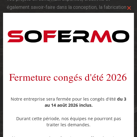
également savoir-faire dans la conception, la fabrication
Clos
et l’installation de
garde-corps et mains courantes sur
this
mod
mesure
.
Fermeture congés d'été 2026
Notre entreprise sera fermée pour les congés d'été
du 3
au 14 août 2026 inclus.
Durant cette période, nos équipes ne pourront pas
traiter les demandes.