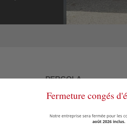
PERGOLA
Fermeture congés d'
olution parfaite pour aménager vos espaces extérieurs. Elle appor
rables. Elles sont fabriquées en acier ou en aluminium, selon 
ersonnalisée. Vous pouvez y ajouter des stores, des lames orient
Notre entreprise sera fermée pour les c
confort et esthétique.
août 2026 inclus.