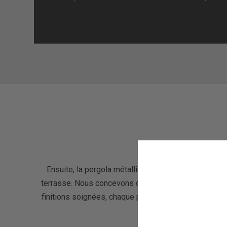
Ensuite, la pergola métallique sur mesure est la s
terrasse. Nous concevons des pergolas solides et du
finitions soignées, chaque pergola peut ainsi être p