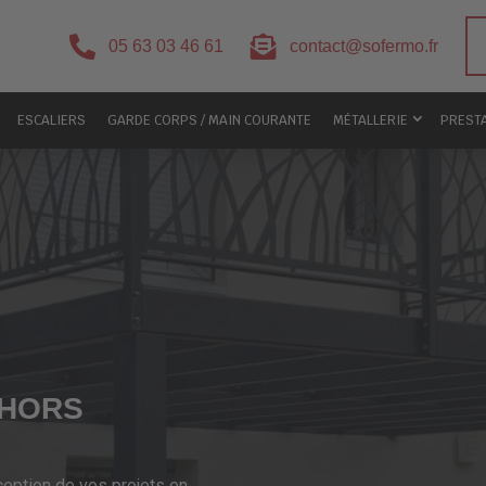


05 63 03 46 61
contact@sofermo.fr
ESCALIERS
GARDE CORPS / MAIN COURANTE
MÉTALLERIE
PREST
AHORS
ception de vos projets en