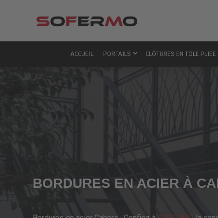
ACCUEIL
PORTAILS
CLÔTURES EN TÔLE PLIÉE
BORDURES EN ACIER À C
Bordures en acier Cahors : Confiez à
SOFERMO
la con