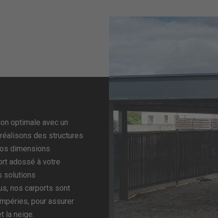
tion optimale avec un
 réalisons des structures
 vos dimensions
ort adossé à votre
 solutions
lus, nos carports sont
empéries, pour assurer
t la neige.