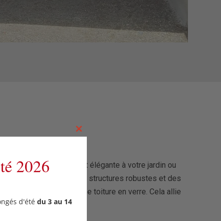
Close
this
module
été 2026
te une touche moderne et élégante à votre jardin ou
vos préférences. Avec des structures robustes et des
ables mais également une toiture en verre. Cela allie
ongés d'été
du 3 au 14