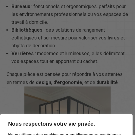
Bureaux
: fonctionnels et ergonomiques, parfaits pour
les environnements professionnels ou vos espaces de
travail à domicile.
Bibliothèques
: des solutions de rangement
esthétiques et sur mesure pour valoriser vos livres et
objets de décoration.
Verrières
: modernes et lumineuses, elles délimitent
vos espaces tout en apportant du cachet.
Chaque pièce est pensée pour répondre à vos attentes
en termes de
design
,
d’ergonomie
, et de
durabilité
.
Nous respectons votre vie privée.
Nous utilisons des cookies pour améliorer votre expérience